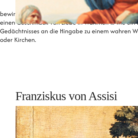
bewirkte ein Öffnen des Herzens, das ein tieferes 
einen Geschmack von Liebe in Wahrheit ... wie ein E
Gedächtnisses an die Hingabe zu einem wahren W
oder Kirchen.
Franziskus von Assisi