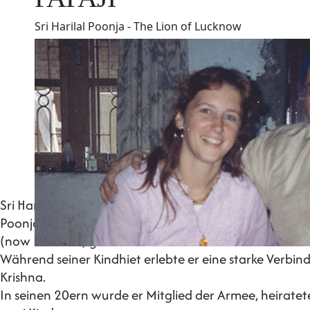
Sri Harilal Poonja - The Lion of Lucknow
Sri Harilal Poonja - "Der Löwe von Lucknow"
Poonjaji, später bekannter als Papaji, wurde in Gujra
(now Pakistan) geboren.
Während seiner Kindhiet erlebte er eine starke Verbi
Krishna.
In seinen 20ern wurde er Mitglied der Armee, heirate