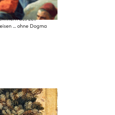
Gewahrsein berührte,
rinnern des Zell-
eisen ... ohne Dogma