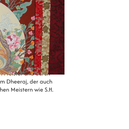
 in Kontakt durch Oshos
n Meister und durch
am Dheeraj, der auch
hen Meistern wie S.H.