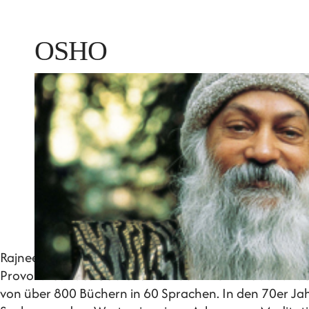
OSHO
Rajneesh Chandra Mohan Jain - Der Weise, Mystiker, spir
Provokateur des Geistes und "Rock'n Rollin Buddha" de
von über 800 Büchern in 60 Sprachen. In den 70er Ja