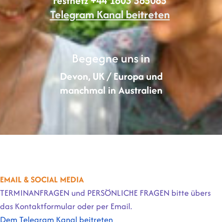
Festnetz +44 1803 365085
‬
Telegram Kanal beitreten
Begegne uns in
Devon, UK / Europa und
manchmal in Australien
Kontakt machen
EMAIL & SOCIAL MEDIA
TERMINANFRAGEN und PERSÖNLICHE FRAGEN bitte übers
das Kontaktformular oder per Email.
Dem Telegram Kanal beitreten